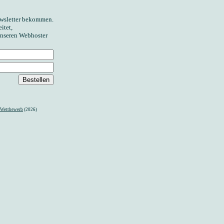
ewsletter bekommen.
itet,
unseren Webhoster
 Wettbewerb
(2026)