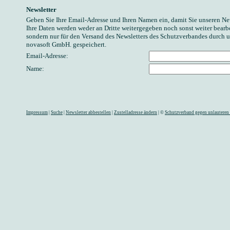
Newsletter
Geben Sie Ihre Email-Adresse und Ihren Namen ein, damit Sie unseren N
Ihre Daten werden weder an Dritte weitergegeben noch sonst weiter bearbe
sondern nur für den Versand des Newsletters des Schutzverbandes durch 
novasoft GmbH. gespeichert.
Email-Adresse:
Name:
Impressum
|
Suche
|
Newsletter abbestellen
|
Zustelladresse ändern
| ©
Schutzverband gegen unlauteren