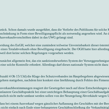
rück. Schon damals wurde ausgeführt, dass die Vorliebe des Publikums für solche
schränkung in Form einer Bewilligungspflicht als notwendig angesehen wird. An di
usverkaufsvorschriften dabei in das UWG gelangt sind.
dung des EuGH, welcher eine zumindest teilweise Unvereinbarkeit dieser österrei
ines Totalabverkaufs ohne Bewilligung eingebracht. Der OGH hatte hier allerding
, weil dort keine solchen Regelungen vorgesehen werden.
 zunächst allgemein fest, das ein sanktionsbewehrtes System der Vorweggenehmigu
ne solche Kontrolle erfordert. Allerdings darf dieses nationale System nicht dazu f
tszahl 4 Ob 15/13d) die Klage des Schutzverbandes im Hauptbegehren abgewiesen, 
ehren stattgeben, nachdem hier konkret eine Irreführung durch Fehlen des Firmen
verkaufsbestimmungen reagiert der Gesetzgeber rasch auf diese Entscheidungen un
unlautere Geschäftspraktik bei einer unrichtigen Behauptung einer Geschäftsaufg
Gänzlich nicht mehr umfasst werden sollen von der Neuregelung Abverkäufe wegen 
 dass bei einem Ausverkauf wegen gänzlicher Auflassung des Geschäftes mit der B
s nicht einfach nach Ende einer behaupteten Geschäftsschließung die Verkaufstätig