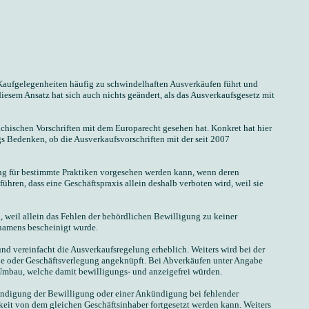
 Kaufgelegenheiten häufig zu schwindelhaften Ausverkäufen führt und
esem Ansatz hat sich auch nichts geändert, als das Ausverkaufsgesetz mit
chischen Vorschriften mit dem Europarecht gesehen hat. Konkret hat hier
s Bedenken, ob die Ausverkaufsvorschriften mit der seit 2007
ng für bestimmte Praktiken vorgesehen werden kann, wenn deren
ühren, dass eine Geschäftspraxis allein deshalb verboten wird, weil sie
weil allein das Fehlen der behördlichen Bewilligung zu keiner
namens bescheinigt wurde.
d vereinfacht die Ausverkaufsregelung erheblich. Weiters wird bei der
abe oder Geschäftsverlegung angeknüpft. Bei Abverkäufen unter Angabe
Umbau, welche damit bewilligungs- und anzeigefrei würden.
eendigung der Bewilligung oder einer Ankündigung bei fehlender
keit von dem gleichen Geschäftsinhaber fortgesetzt werden kann. Weiters