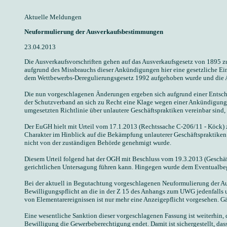
Aktuelle Meldungen
Neuformulierung der Ausverkaufsbestimmungen
23.04.2013
Die Ausverkaufsvorschriften gehen auf das Ausverkaufsgesetz von 1895 zu
aufgrund des Missbrauchs dieser Ankündigungen hier eine gesetzliche Ein
dem Wettbewerbs-Deregulierungsgesetz 1992 aufgehoben wurde und die A
Die nun vorgeschlagenen Änderungen ergeben sich aufgrund einer Entschei
der Schutzverband an sich zu Recht eine Klage wegen einer Ankündigung e
umgesetzten Richtlinie über unlautere Geschäftspraktiken vereinbar sind
Der EuGH hielt mit Urteil vom 17.1.2013 (Rechtssache C-206/11 - Köck)
Charakter im Hinblick auf die Bekämpfung unlauterer Geschäftspraktiken ei
nicht von der zuständigen Behörde genehmigt wurde.
Diesem Urteil folgend hat der OGH mit Beschluss vom 19.3.2013 (Geschäf
gerichtlichen Untersagung führen kann. Hingegen wurde dem Eventualbeg
Bei der aktuell in Begutachtung vorgeschlagenen Neuformulierung der Aus
Bewilligungspflicht an die in der Z 15 des Anhangs zum UWG jedenfalls 
von Elementarereignissen ist nur mehr eine Anzeigepflicht vorgesehen. 
Eine wesentliche Sanktion dieser vorgeschlagenen Fassung ist weiterhin,
Bewilligung die Gewerbeberechtigung endet. Damit ist sichergestellt, das