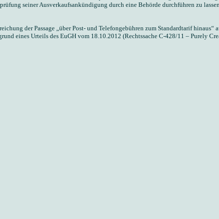
erprüfung seiner Ausverkaufsankündigung durch eine Behörde durchführen zu lass
eichung der Passage „über Post- und Telefongebühren zum Standardtarif hinaus“ au
rund eines Urteils des EuGH vom 18.10.2012 (Rechtssache C-428/11 – Purely Creat