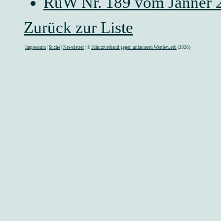
RuW Nr. 189 vom Jänner 
Zurück zur Liste
Impressum
|
Suche
|
Newsletter
| ©
Schutzverband gegen unlauteren Wettbewerb
(2026)