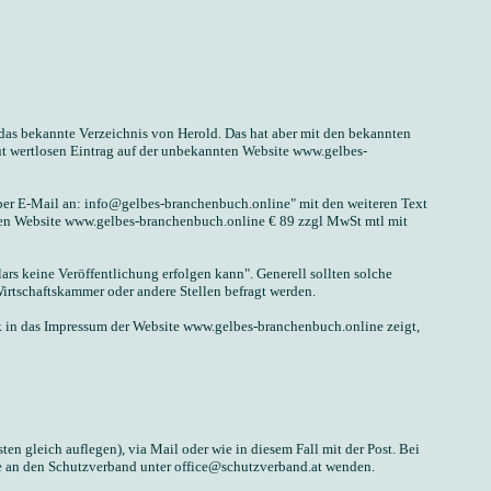
 das bekannte Verzeichnis von Herold. Das hat aber mit den bekannten
t wertlosen Eintrag auf der unbekannten Website www.gelbes-
er E-Mail an: info@gelbes-branchenbuch.online" mit den weiteren Text
nten Website www.gelbes-branchenbuch.online € 89 zzgl MwSt mtl mit
rs keine Veröffentlichung erfolgen kann". Generell sollten solche
rtschaftskammer oder andere Stellen befragt werden.
k in das Impressum der Website www.gelbes-branchenbuch.online zeigt,
n gleich auflegen), via Mail oder wie in diesem Fall mit der Post. Bei
ne an den Schutzverband unter office@schutzverband.at wenden.