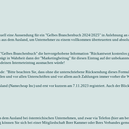
 aktuell eine Aussendung für ein "Gelbes Branchenbuch 2024/2025" in Anlehnung an
uch aus dem Ausland, um Unternehmer zu einem vollkommen überteuerten und absolu
 "Gelbes Branchenbuch" die hervorgehobene Information "Rückantwort kostenlos p
rägt in Wahrheit dann der "Marketingbeitrag" für diesen Eintrag auf der unbekan
ndeinen Interneteintrag ausmachen würde!
de: "Bitte beachten Sie, dass ohne die unterschriebene Rücksendung dieses Formula
 und vor allen Unterschriften und vor allem auch Zahlungen immer vorher die Wi
nd (Namecheap Inc) und erst vor kurzem am 7.11.2023 registriert. Auch der Blic
em Ausland bei österreichischen Unternehmen, und zwar via Telefon (hier am beste
g können Sie sich bei einer Mitgliedschaft Ihrer Kammer oder Ihres Verbandes ger