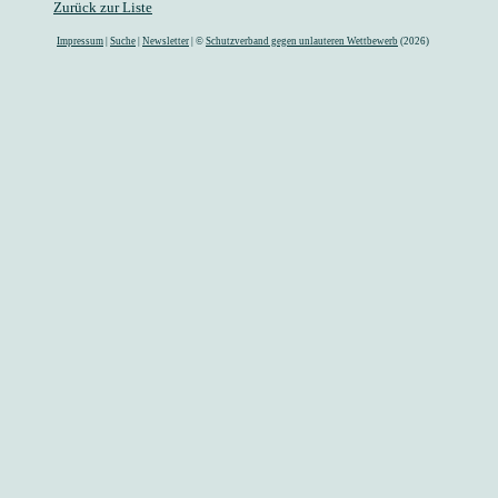
Zurück zur Liste
Impressum
|
Suche
|
Newsletter
| ©
Schutzverband gegen unlauteren Wettbewerb
(2026)