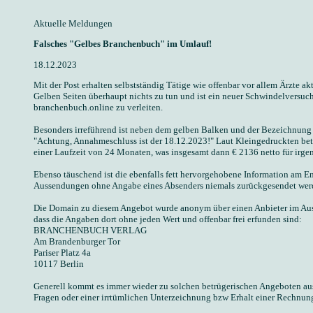
Aktuelle Meldungen
Falsches "Gelbes Branchenbuch" im Umlauf!
18.12.2023
Mit der Post erhalten selbstständig Tätige wie offenbar vor allem Ärzte
Gelben Seiten überhaupt nichts zu tun und ist ein neuer Schwindelvers
branchenbuch.online zu verleiten.
Besonders irreführend ist neben dem gelben Balken und der Bezeichnung
"Achtung, Annahmeschluss ist der 18.12.2023!" Laut Kleingedruckten bet
einer Laufzeit von 24 Monaten, was insgesamt dann € 2136 netto für irge
Ebenso täuschend ist die ebenfalls fett hervorgehobene Information am En
Aussendungen ohne Angabe eines Absenders niemals zurückgesendet werden
Die Domain zu diesem Angebot wurde anonym über einen Anbieter im Ausla
dass die Angaben dort ohne jeden Wert und offenbar frei erfunden sind:
BRANCHENBUCH VERLAG
Am Brandenburger Tor
Pariser Platz 4a
10117 Berlin
Generell kommt es immer wieder zu solchen betrügerischen Angeboten aus d
Fragen oder einer irrtümlichen Unterzeichnung bzw Erhalt einer Rechnun