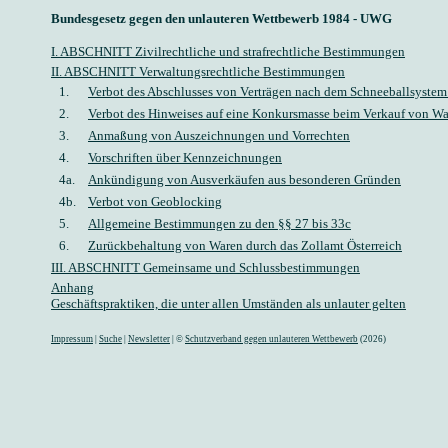
Bundesgesetz gegen den unlauteren Wettbewerb 1984 - UWG
I. ABSCHNITT Zivilrechtliche und strafrechtliche Bestimmungen
II. ABSCHNITT Verwaltungsrechtliche Bestimmungen
1.
Verbot des Abschlusses von Verträgen nach dem Schneeballsystem 
2.
Verbot des Hinweises auf eine Konkursmasse beim Verkauf von W
3.
Anmaßung von Auszeichnungen und Vorrechten
4.
Vorschriften über Kennzeichnungen
4a.
Ankündigung von Ausverkäufen aus besonderen Gründen
4b.
Verbot von Geoblocking
5.
Allgemeine Bestimmungen zu den §§ 27 bis 33c
6.
Zurückbehaltung von Waren durch das Zollamt Österreich
III. ABSCHNITT Gemeinsame und Schlussbestimmungen
Anhang
Geschäftspraktiken, die unter allen Umständen als unlauter gelten
Impressum
|
Suche
|
Newsletter
| ©
Schutzverband gegen unlauteren Wettbewerb
(2026)