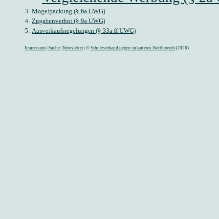
3.
Mogelpackung (§ 6a UWG)
4.
Zugabenverbot (§ 9a UWG)
5.
Ausverkaufsregelungen (§ 33a ff UWG)
Impressum
|
Suche
|
Newsletter
| ©
Schutzverband gegen unlauteren Wettbewerb
(2026)