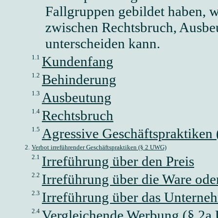
Fallgruppen gebildet haben, w
zwischen Rechtsbruch, Ausb
unterscheiden kann.
1.1
Kundenfang
1.2
Behinderung
1.3
Ausbeutung
1.4
Rechtsbruch
1.5
Agressive Geschäftspraktiken
2.
Verbot irreführender Geschäftspraktiken (§ 2 UWG)
2.1
Irreführung über den Preis
2.2
Irreführung über die Ware ode
2.3
Irreführung über das Unterne
2.4
Vergleichende Werbung (§ 2