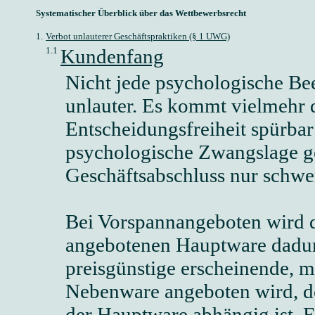
Systematischer Überblick über das Wettbewerbsrecht
1.
Verbot unlauterer Geschäftspraktiken (§ 1 UWG)
1.1
Kundenfang
Nicht jede psychologische Bee
unlauter. Es kommt vielmehr 
Entscheidungsfreiheit spürbar 
psychologische Zwangslage ger
Geschäftsabschluss nur schwe
Bei Vorspannangeboten wird d
angebotenen Hauptware dadurc
preisgünstige erscheinende, m
Nebenware angeboten wird, d
der Hauptware abhängig ist. E