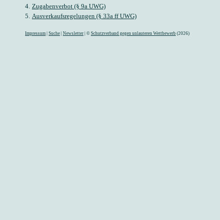
4.
Zugabenverbot (§ 9a UWG)
5.
Ausverkaufsregelungen (§ 33a ff UWG)
Impressum
|
Suche
|
Newsletter
| ©
Schutzverband gegen unlauteren Wettbewerb
(2026)