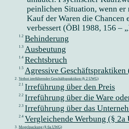
peinlichen Situation, wenn er
Kauf der Waren die Chancen e
verbessert (ÖBl 1988, 156 – 
1.2
Behinderung
1.3
Ausbeutung
1.4
Rechtsbruch
1.5
Agressive Geschäftspraktiken
2.
Verbot irreführender Geschäftspraktiken (§ 2 UWG)
2.1
Irreführung über den Preis
2.2
Irreführung über die Ware ode
2.3
Irreführung über das Unterne
2.4
Vergleichende Werbung (§ 2
3.
Mogelpackung (§ 6a UWG)